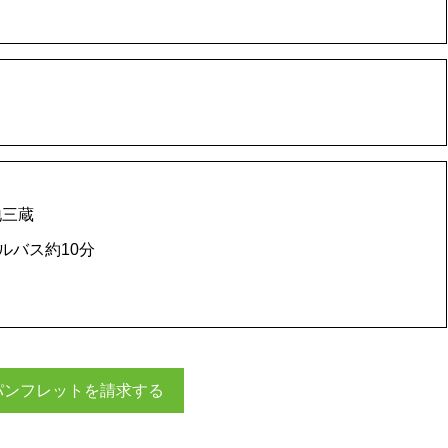
地三蔵
ルバス約10分
パンフレットを請求する