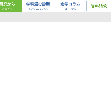
研究から
学科選び診断
進学コラム
資料請求
スタビキ
じぶんコンパス
biki-note