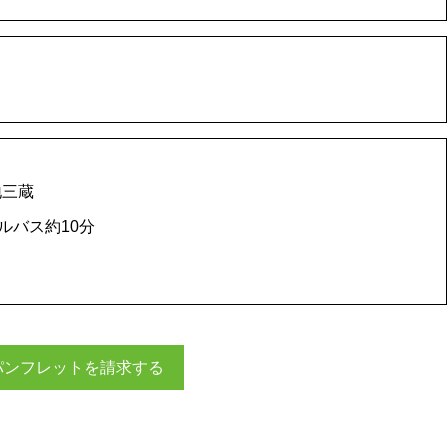
地三蔵
ルバス約10分
パンフレットを請求する