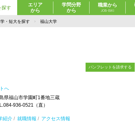
エリア
学問分野
職業から
を探す
から
から
JOB-BIKI
大学・短大を探す
福山大学
パンフレットを請求する
イトへ
 広島県福山市学園町1番地三蔵
084-936-0521（直）
学紹介
/
就職情報
/
アクセス情報