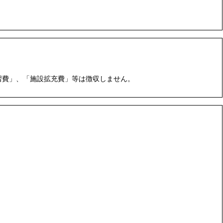
験・実習費」、「施設拡充費」等は徴収しません。