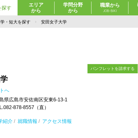
エリア
学問分野
職業から
を探す
から
から
JOB-BIKI
大学・短大を探す
安田女子大学
パンフレットを請求する
大学
イトへ
 広島県広島市安佐南区安東6-13-1
082-878-8557（直）
学紹介
/
就職情報
/
アクセス情報