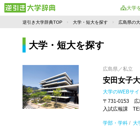
大学
逆引き大学辞典TOP
大学・短大を探す
広島県の
大学・短大を探す
広島県／私立
安田女子
大学のWEBサ
〒731-0153
入試広報課 TEL.
学部・学科
/
大