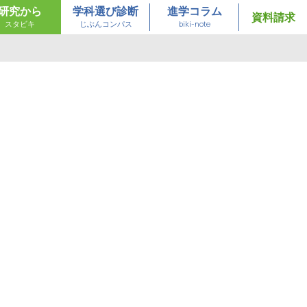
研究から
学科選び診断
進学コラム
資料請求
スタビキ
じぶんコンパス
biki-note