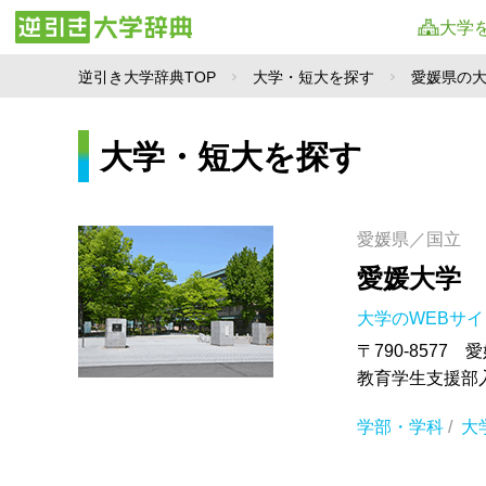
大学
逆引き大学辞典TOP
大学・短大を探す
愛媛県の
大学・短大を探す
愛媛県／国立
愛媛大学
大学のWEBサ
〒790-8577
教育学生支援部入試課
学部・学科
/
大