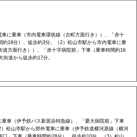
内電車に乗車（市内電車環状線（古町方面行き））、「赤十
間約18分）、徒歩約3分。（2）松山市駅から市内電車に乗
街道方面行き））、「赤十字病院前」下車（乗車時間約16
大街道から徒歩約17分。
スに乗車（伊予鉄バス新居浜特急線）、「愛大病院前」下車
（2）松山市駅から郊外電車に乗車（伊予鉄道横河原線（横河
口」下車（乗車時間約28分）、徒歩約10分。（3）松山