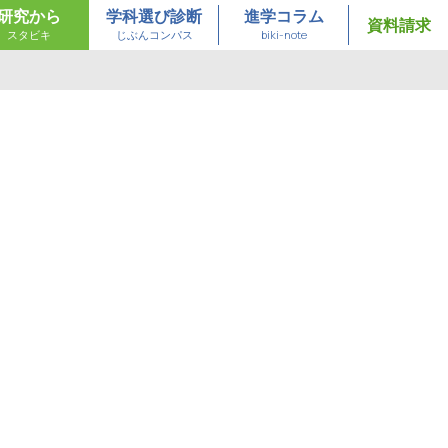
研究から
学科選び診断
進学コラム
資料請求
スタビキ
じぶんコンパス
biki-note