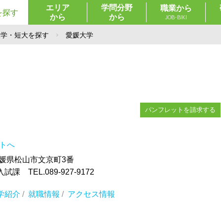
エリア
学問分野
職業から
を探す
から
から
JOB-BIKI
大学・短大を探す
愛媛大学
パンフレットを請求する
イトへ
 愛媛県松山市文京町3番
 TEL.089-927-9172
学紹介
/
就職情報
/
アクセス情報