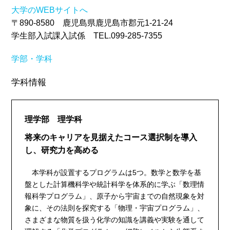
大学のWEBサイトへ
〒890-8580 鹿児島県鹿児島市郡元1-21-24
学生部入試課入試係 TEL.099-285-7355
学部・学科
学科情報
理学部 理学科
将来のキャリアを見据えたコース選択制を導入
し、研究力を高める
本学科が設置するプログラムは5つ。数学と数学を基
盤とした計算機科学や統計科学を体系的に学ぶ「数理情
報科学プログラム」、原子から宇宙までの自然現象を対
象に、その法則を探究する「物理・宇宙プログラム」、
さまざまな物質を扱う化学の知識を講義や実験を通して