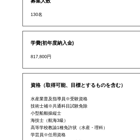
募集人数
130名
学費(初年度納入金)
817,800円
資格（取得可能、目標とするものを含む）
水産業普及指導員※受験資格
技術士補※共通科目試験免除
小型船舶操縦士
海技士（航海3級）
高等学校教諭1種免許状（水産・理科）
学芸員※任用資格