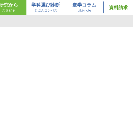
研究から
学科選び診断
進学コラム
資料請求
スタビキ
じぶんコンパス
biki-note