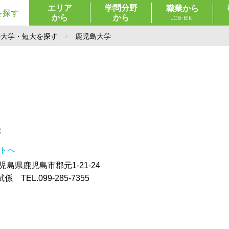
エリア
学問分野
職業から
を探す
から
から
JOB-BIKI
の大学・短大を探す
鹿児島大学
学
イトへ
鹿児島県鹿児島市郡元1-21-24
TEL.099-285-7355