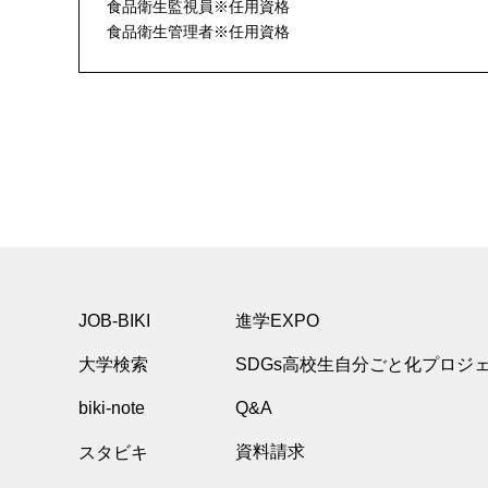
食品衛生監視員※任用資格
食品衛生管理者※任用資格
JOB-BIKI
進学EXPO
大学検索
SDGs高校生自分ごと化プロジ
biki-note
Q&A
スタビキ
資料請求