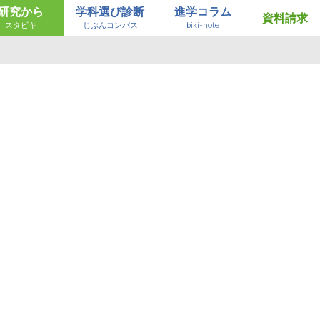
研究から
学科選び診断
進学コラム
資料請求
スタビキ
じぶんコンパス
biki-note