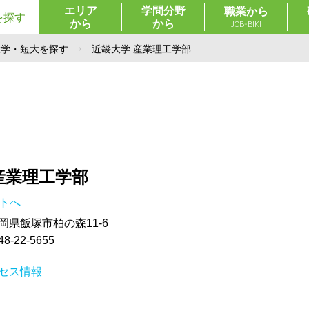
エリア
学問分野
職業から
を探す
から
から
JOB-BIKI
大学・短大を探す
近畿大学 産業理工学部
産業理工学部
イトへ
 福岡県飯塚市柏の森11-6
-22-5655
セス情報