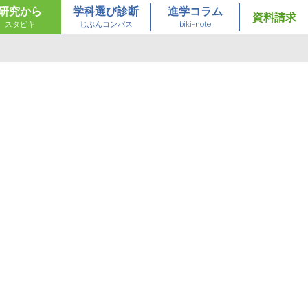
研究から
学科選び診断
進学コラム
資料請求
スタビキ
じぶんコンパス
biki-note