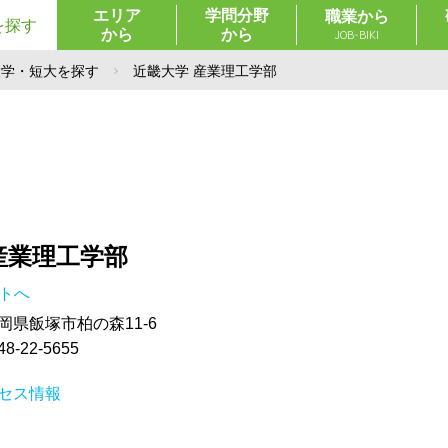
エリア
学問分野
職業から
を探す
から
から
JOB-BIKI
大学・短大を探す
近畿大学 産業理工学部
産業理工学部
イトへ
 福岡県飯塚市柏の森11-6
-22-5655
セス情報