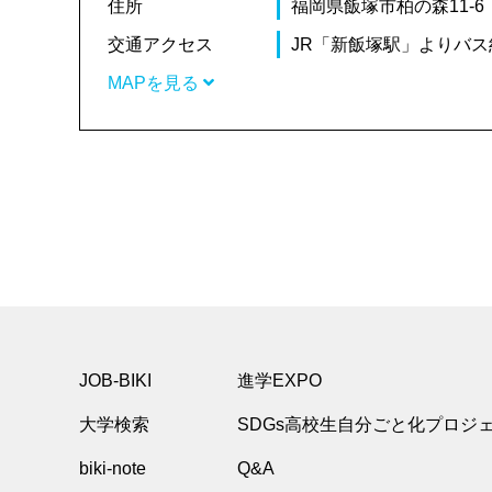
住所
福岡県飯塚市柏の森11-6
交通アクセス
JR「新飯塚駅」よりバス
MAPを見る
JOB-BIKI
進学EXPO
大学検索
SDGs高校生自分ごと化プロジ
biki-note
Q&A