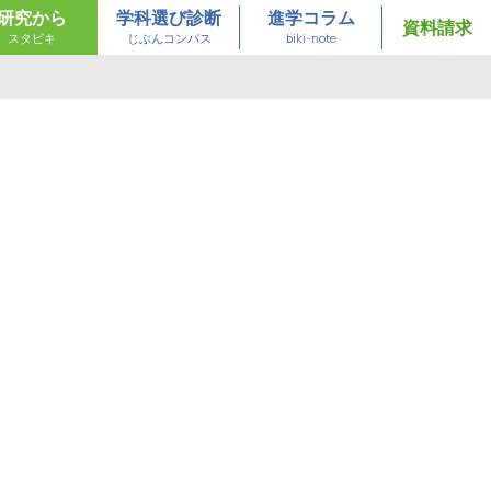
研究から
学科選び診断
進学コラム
資料請求
スタビキ
じぶんコンパス
biki-note