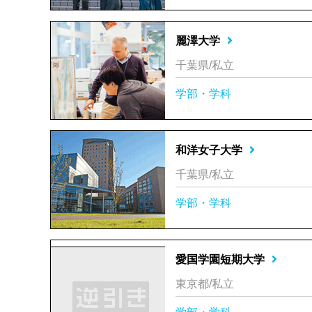
麗澤大学
千葉県/私立
学部・学科
和洋女子大学
千葉県/私立
学部・学科
愛国学園短期大学
東京都/私立