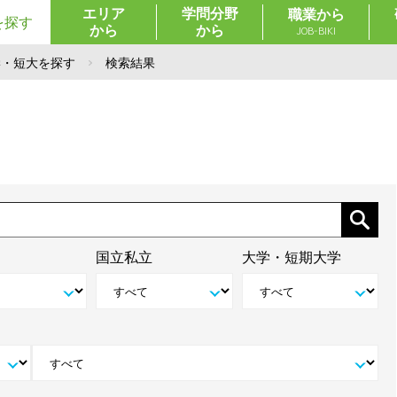
エリア
学問分野
職業から
を探す
から
から
JOB-BIKI
学・短大を探す
検索結果
国立私立
大学・短期大学