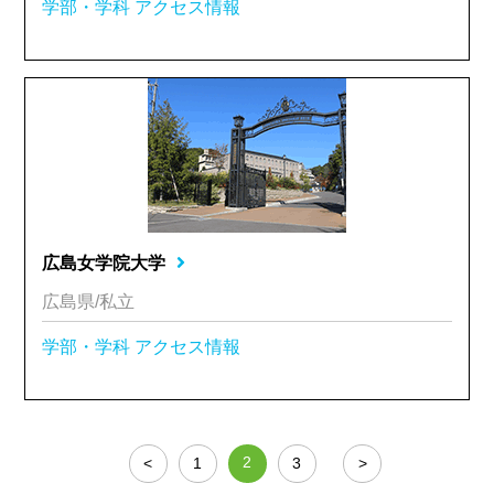
学部・学科
アクセス情報
広島女学院大学
広島県/私立
学部・学科
アクセス情報
2
<
1
3
>