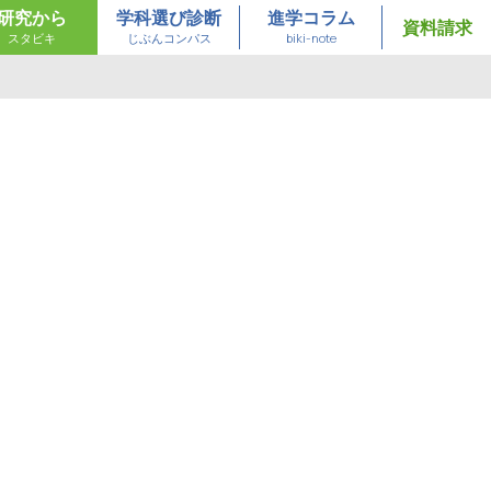
研究から
学科選び診断
進学コラム
資料請求
スタビキ
じぶんコンパス
biki-note