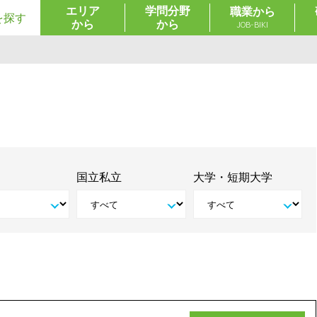
エリア
学問分野
職業から
を探す
から
から
JOB-BIKI
国立私立
大学・短期大学