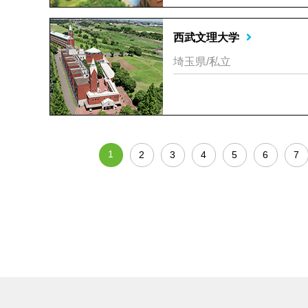
西武文理大学
埼玉県/私立
1
2
3
4
5
6
7