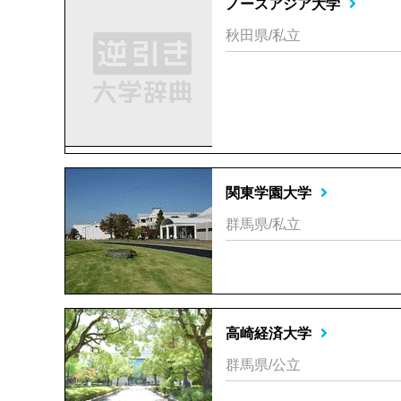
ノースアジア大学
秋田県/私立
関東学園大学
群馬県/私立
高崎経済大学
群馬県/公立