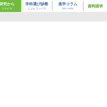
研究から
学科選び診断
進学コラム
資料請求
スタビキ
じぶんコンパス
biki-note