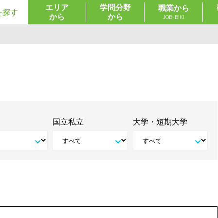
エリア
学問分野
職業から
を探す
から
から
JOB-BIKI
国立私立
大学・短期大学