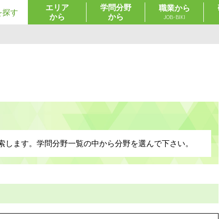
エリア
学問分野
職業から
を探す
から
から
JOB-BIKI
索します。学問分野一覧の中から分野を選んで下さい。