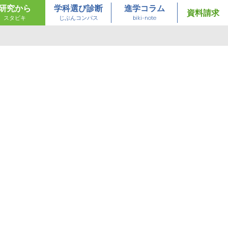
研究から
学科選び診断
進学コラム
資料請求
スタビキ
じぶんコンパス
biki-note