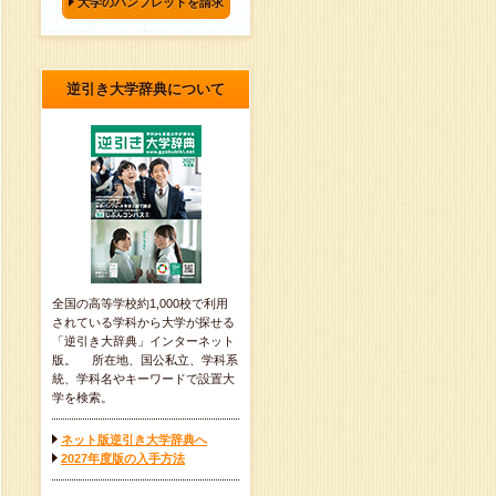
大学のパンフレットを請求
逆引き大学辞典について
全国の高等学校約1,000校で利用
されている学科から大学が探せる
「逆引き大辞典」インターネット
版。 所在地、国公私立、学科系
統、学科名やキーワードで設置大
学を検索。
ネット版逆引き大学辞典へ
2027年度版の入手方法