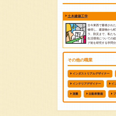
土木建築工学
古今東西で蓄積された
修得し、建築物から町
ラ、防災まで、私たち
生活環境についての総
グ術を研究する学問分
その他の職業
インダストリアルデザイナー
インテリアデザイナー
イ
測量
自動車整備
プ