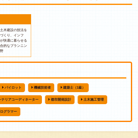
土木建設の技法を
づくり、インフ
が快適に暮らせる
合的なプランニン
野
パイロット
機械技術者
建築士（1級）
ンテリアコーディネーター
都市開発設計
土木施工管理
ログラマー