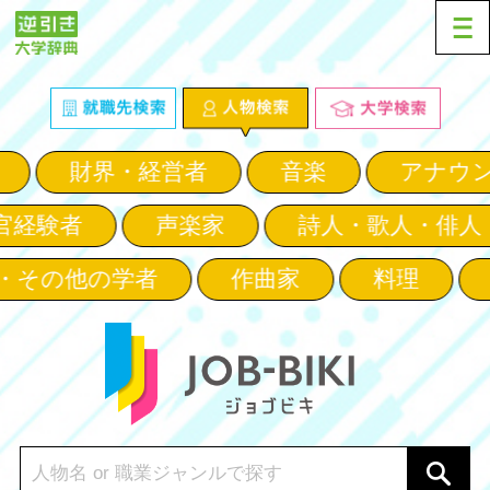
財界・経営者
音楽
アナウン
官経験者
声楽家
詩人・歌人・俳人
・その他の学者
作曲家
料理