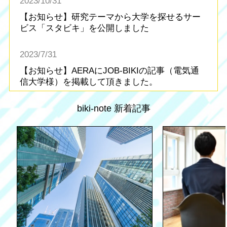
2023/10/31
再生医療
酒類製造
キーワードが入力されていません
【お知らせ】研究テーマから大学を探せるサー
病院・福祉・介護
不動産
ジャンルから探す
ビス「スタビキ」を公開しました
茶・コーヒー製造
SNS広告・SNS運用
業種から探す
金融・保険
教育・学習
PR・ブランディング支
ネットワークセキュリテ
2023/7/31
こちら
援
ィ
建設・建築
運輸
【お知らせ】AERAにJOB-BIKIの記事（電気通
医療機器
ヘルスケア機器
信大学様）を掲載して頂きました。
製造・機械
電気・ガス・水道
SDGs・ESG推進企業
100周年企業
2023/6/9
biki-note 新着記事
農林水産
鉱業
【お知らせ】JOB-BIKI（ジョブビキ）の使い方
アジア進出企業
北米進出企業
ページを公開しました
官公庁
組合・団体・協会
ワークライフバランス重
欧州進出企業
視企業
2023/4/17
その他
【お知らせ】AERAにJOB-BIKIの記事（武蔵野
CSRに力を入れている企
TVCM放送企業
業
美術大学様）を掲載して頂きました。
サブスクリプションサー
DX導入・関連企業
ビス