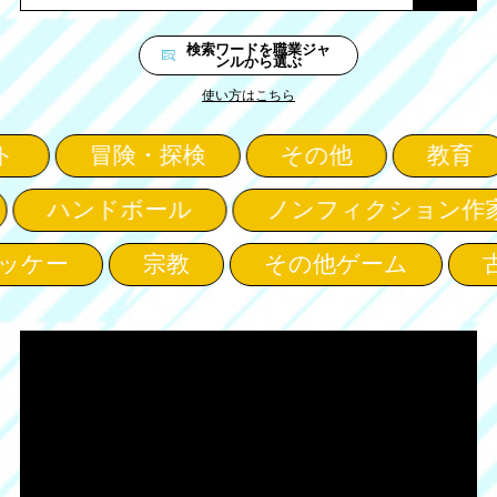
検索ワードを職業ジャ
ンルから選ぶ
使い方はこちら
ト
冒険・探検
その他
教育
ハンドボール
ノンフィクション作家
ッケー
宗教
その他ゲーム
古