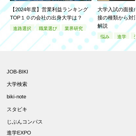
働き方改革・ダイバーシ
グローバル化推進企業
ティー推進企業
【2024年度】営業利益ランキング
大学入試の面接
TOP１０の会社の出身大学は？
接の種類から対
スタートアップ企業
フランチャイズ企業
解説
進路選択
職業選び
業界研究
悩み
進学
JOB-BIKI
大学検索
biki-note
スタビキ
じぶんコンパス
進学EXPO