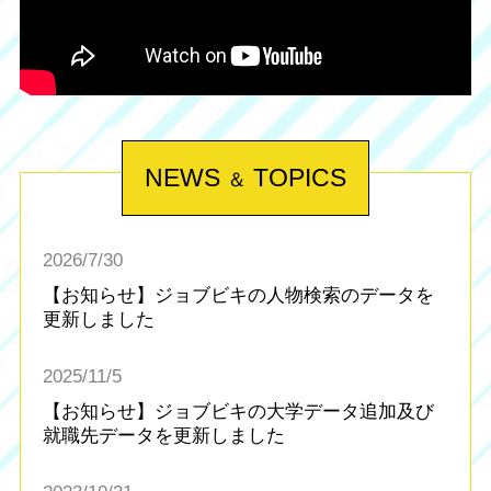
特徴から探す
AI・ロボット
医療用ロボット
NEWS
TOPICS
＆
スマートアグリ技術
動画・映像制作
2026/7/30
アプリ開発
ロゴ・イラスト制作
【お知らせ】ジョブビキの人物検索のデータを
業種から探す
業種の説明を見る
更新しました
パン・菓子製造
製薬会社
小売・卸売
飲食・宿泊
2025/11/5
デジタルマーケティング
都市開発
支援
【お知らせ】ジョブビキの大学データ追加及び
サービス
IT・広告・マスコミ
就職先データを更新しました
ブライダルサービス
IoT
コンサル・会計・法務
人材
関連