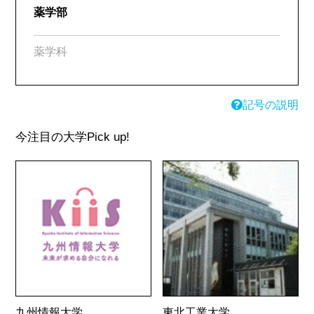
薬学部
薬学科
記号の説明
今注目の大学
Pick up!
九州情報大学
東北工業大学