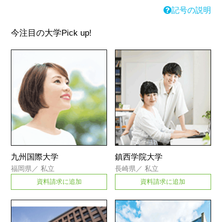
記号の説明
今注目の大学
Pick up!
九州国際大学
鎮西学院大学
福岡県
／
私立
長崎県
／
私立
資料請求に追加
資料請求に追加