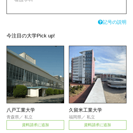
記号の説明
今注目の大学
Pick up!
八戸工業大学
久留米工業大学
青森県
／
私立
福岡県
／
私立
資料請求に追加
資料請求に追加