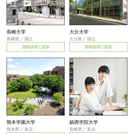
長崎大学
大分大学
長崎県
／
国立
大分県
／
国立
資料請求に追加
資料請求に追加
熊本学園大学
鎮西学院大学
熊本県
／
私立
長崎県
／
私立