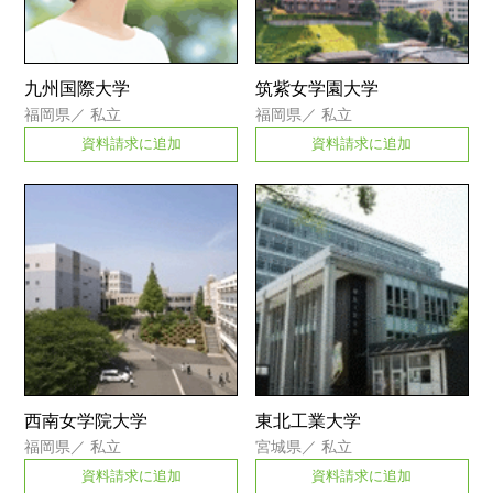
九州国際大学
筑紫女学園大学
福岡県
／
私立
福岡県
／
私立
資料請求に追加
資料請求に追加
西南女学院大学
東北工業大学
福岡県
／
私立
宮城県
／
私立
資料請求に追加
資料請求に追加