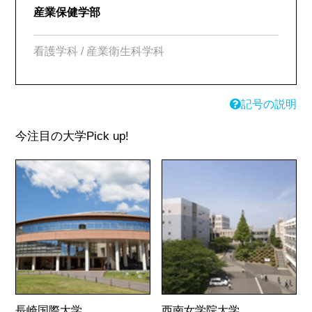
産業保健学部
看護学科 / 産業衛生科学科
記号の説明
今注目の大学
Pick up!
長崎国際大学
西南女学院大学