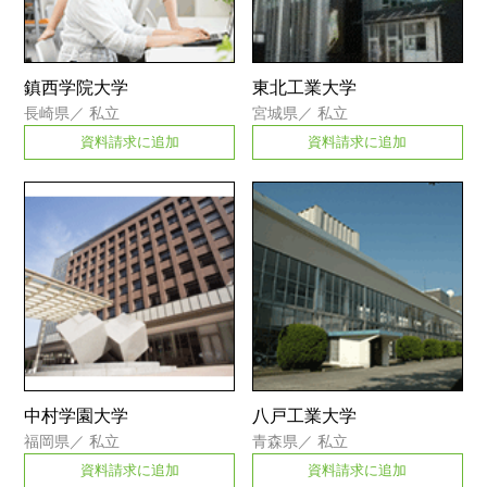
鎮西学院大学
東北工業大学
長崎県
／
私立
宮城県
／
私立
資料請求に追加
資料請求に追加
中村学園大学
八戸工業大学
福岡県
／
私立
青森県
／
私立
資料請求に追加
資料請求に追加