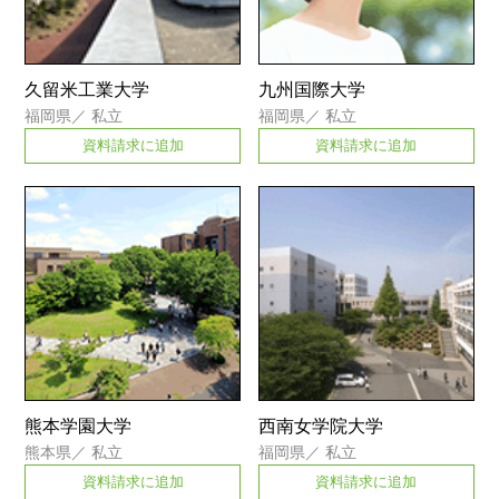
久留米工業大学
九州国際大学
福岡県
／
私立
福岡県
／
私立
資料請求に追加
資料請求に追加
熊本学園大学
西南女学院大学
熊本県
／
私立
福岡県
／
私立
資料請求に追加
資料請求に追加