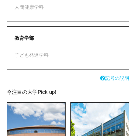
人間健康学科
教育学部
子ども発達学科
記号の説明
今注目の大学
Pick up!