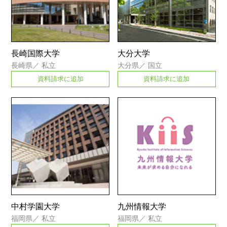
長崎国際大学
大分大学
長崎県
／
私立
大分県
／
国立
資料請求に追加
資料請求に追加
中村学園大学
九州情報大学
福岡県
／
私立
福岡県
／
私立