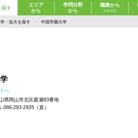
エリア
学問分野
職業から
を探す
から
から
JOB-BIKI
大学・短大を探す
中国学園大学
大学
イトへ
 岡山県岡山市北区庭瀬83番地
086-293-2935（直）