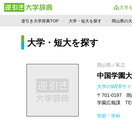
大学
逆引き大学辞典TOP
大学・短大を探す
岡山県の
大学・短大を探す
岡山県／私立
中国学園
大学のWEBサ
〒701-0197
学園広報課 TEL.
学部・学科