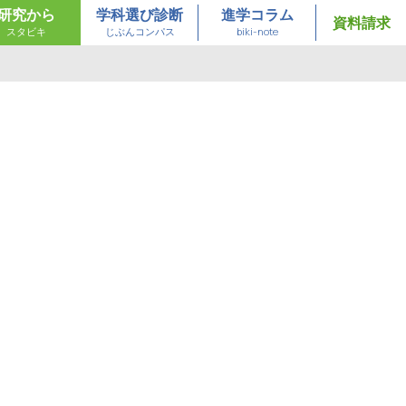
研究から
学科選び診断
進学コラム
資料請求
スタビキ
じぶんコンパス
biki-note