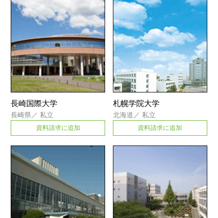
長崎国際大学
札幌学院大学
長崎県
／
私立
北海道
／
私立
資料請求に追加
資料請求に追加