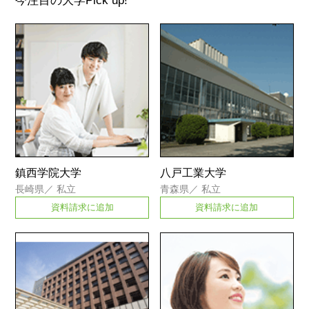
今注目の大学
Pick up!
鎮西学院大学
八戸工業大学
長崎県
／
私立
青森県
／
私立
資料請求に追加
資料請求に追加