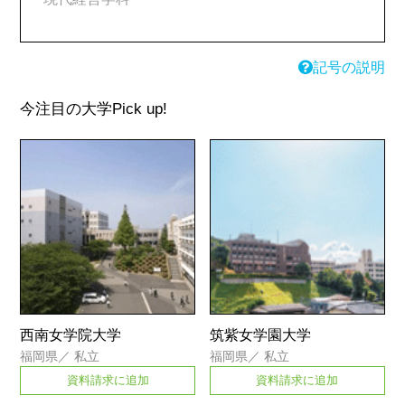
記号の説明
今注目の大学
Pick up!
西南女学院大学
筑紫女学園大学
福岡県
／
私立
福岡県
／
私立
資料請求に追加
資料請求に追加