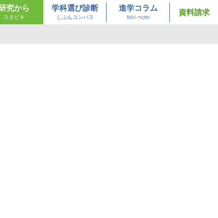
研究から
学科選び診断
進学コラム
資料請求
スタビキ
じぶんコンパス
biki-note