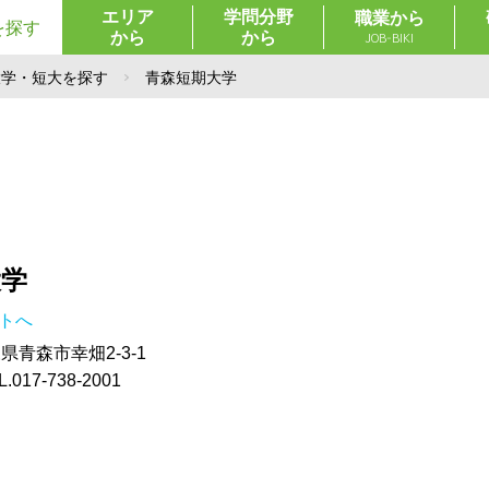
エリア
学問分野
職業から
を探す
から
から
JOB-BIKI
大学・短大を探す
青森短期大学
大学
イトへ
青森県青森市幸畑2-3-1
17-738-2001