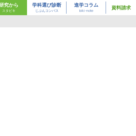
研究から
学科選び診断
進学コラム
資料請求
スタビキ
じぶんコンパス
biki-note