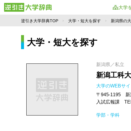
大学
逆引き大学辞典TOP
大学・短大を探す
新潟県の
大学・短大を探す
新潟県／私立
新潟工科
大学のWEBサ
〒945-1195
入試広報課 TEL
学部・学科