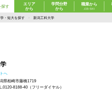
エリア
学問分野
職業から
を探す
から
から
JOB-BIKI
大学・短大を探す
新潟工科大学
大学
イトへ
 新潟県柏崎市藤橋1719
.0120-8188-40（フリーダイヤル）