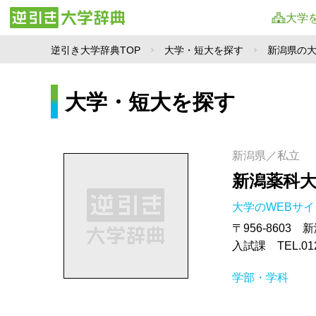
大学
逆引き大学辞典TOP
大学・短大を探す
新潟県の
大学・短大を探す
新潟県／私立
新潟薬科
大学のWEBサ
〒956-8603
入試課 TEL.01
学部・学科