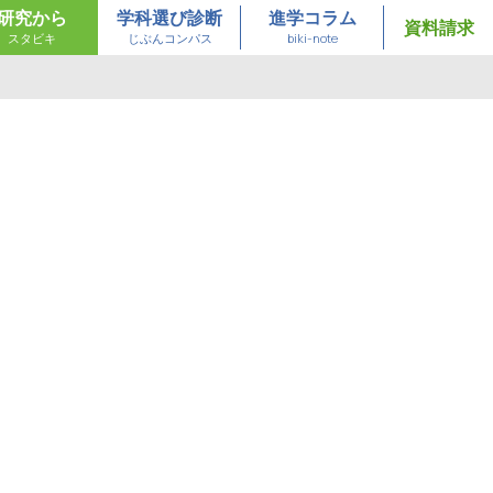
研究から
学科選び診断
進学コラム
資料請求
スタビキ
じぶんコンパス
biki-note