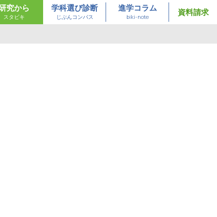
研究から
学科選び診断
進学コラム
資料請求
スタビキ
じぶんコンパス
biki-note