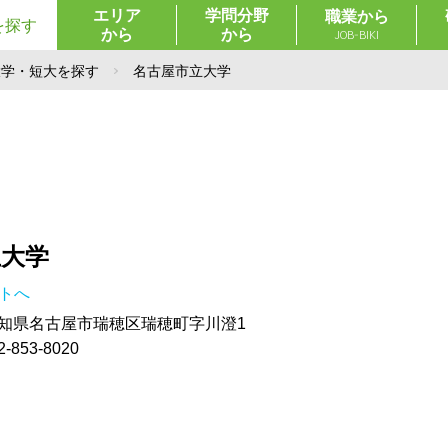
エリア
学問分野
職業から
を探す
から
から
JOB-BIKI
大学・短大を探す
名古屋市立大学
立大学
イトへ
1 愛知県名古屋市瑞穂区瑞穂町字川澄1
853-8020