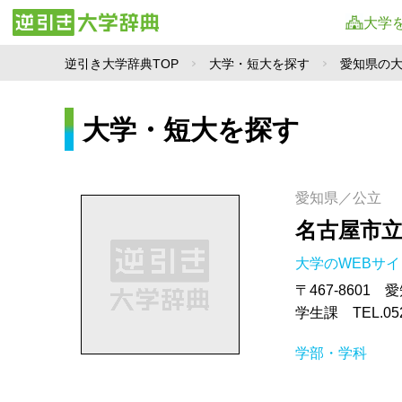
大学
逆引き大学辞典TOP
大学・短大を探す
愛知県の
大学・短大を探す
愛知県／公立
名古屋市
大学のWEBサ
〒467-860
学生課 TEL.052-
学部・学科