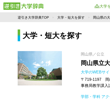
大学
逆引き大学辞典TOP
大学・短大を探す
岡山県の
大学・短大を探す
岡山県／公立
岡山県立
大学のWEBサ
〒719-1197
事務局教学課入試班 
学部・学科
アク