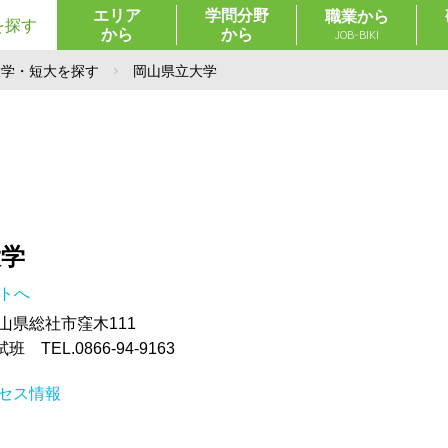
エリア
学問分野
職業から
を探す
から
から
JOB-BIKI
大学・短大を探す
岡山県立大学
大学
イトへ
 岡山県総社市窪木111
TEL.0866-94-9163
セス情報