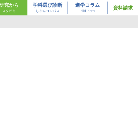
研究から
学科選び診断
進学コラム
資料請求
スタビキ
じぶんコンパス
biki-note