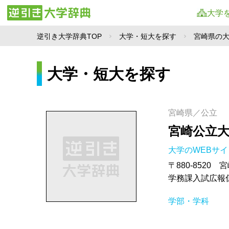
大学
逆引き大学辞典TOP
大学・短大を探す
宮崎県の
大学・短大を探す
宮崎県／公立
宮崎公立
大学のWEBサ
〒880-8520 
学務課入試広報係 T
学部・学科