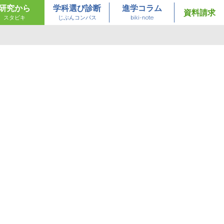
研究から
学科選び診断
進学コラム
資料請求
スタビキ
じぶんコンパス
biki-note