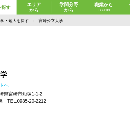
エリア
学問分野
職業から
を探す
から
から
JOB-BIKI
大学・短大を探す
宮崎公立大学
大学
イトへ
宮崎県宮崎市船塚1-1-2
EL.0985-20-2212