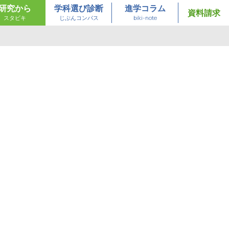
研究から
学科選び診断
進学コラム
資料請求
スタビキ
じぶんコンパス
biki-note