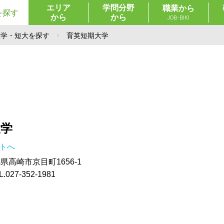
エリア
学問分野
職業から
を探す
から
から
JOB-BIKI
大学・短大を探す
育英短期大学
大学
イトへ
群馬県高崎市京目町1656-1
27-352-1981