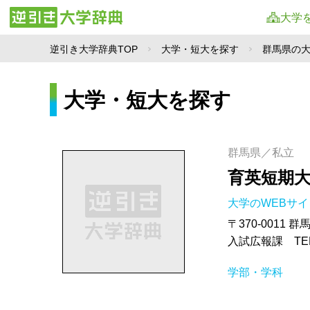
大学
逆引き大学辞典TOP
大学・短大を探す
群馬県の
大学・短大を探す
群馬県／私立
育英短期
大学のWEBサ
〒370-0011 
入試広報課 TEL.0
学部・学科