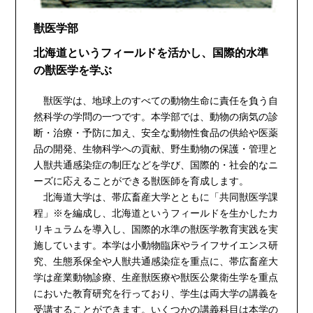
獣医学部
北海道というフィールドを活かし、国際的水準
の獣医学を学ぶ
獣医学は、地球上のすべての動物生命に責任を負う自
然科学の学問の一つです。本学部では、動物の病気の診
断・治療・予防に加え、安全な動物性食品の供給や医薬
品の開発、生物科学への貢献、野生動物の保護・管理と
人獣共通感染症の制圧などを学び、国際的・社会的なニ
ーズに応えることができる獣医師を育成します。
北海道大学は、帯広畜産大学とともに「共同獣医学課
程」※を編成し、北海道というフィールドを生かしたカ
リキュラムを導入し、国際的水準の獣医学教育実践を実
施しています。本学は小動物臨床やライフサイエンス研
究、生態系保全や人獣共通感染症を重点に、帯広畜産大
学は産業動物診療、生産獣医療や獣医公衆衛生学を重点
においた教育研究を行っており、学生は両大学の講義を
受講することができます。いくつかの講義科目は本学の