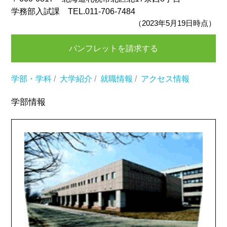
学務部入試課 TEL.011-706-7484
（2023年5月19日時点）
パンフレットを請求する
学部・学科
/
大学紹介
/
就職情報
/
アクセス情報
学部情報