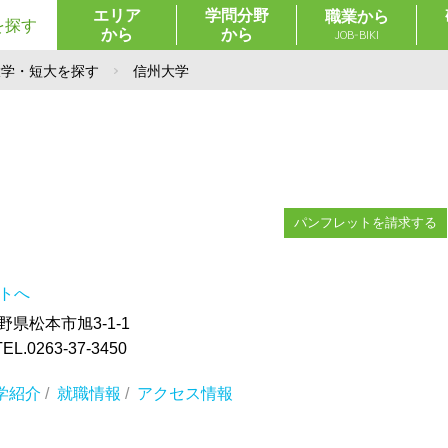
エリア
学問分野
職業から
を探す
から
から
JOB-BIKI
大学・短大を探す
信州大学
パンフレットを請求する
イトへ
長野県松本市旭3-1-1
0263-37-3450
学紹介
/
就職情報
/
アクセス情報