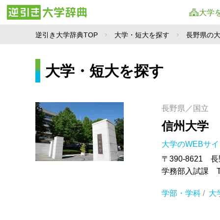
大学
逆引き大学辞典TOP
大学・短大を探す
長野県の
大学・短大を探す
長野県／国立
信州大学
大学のWEBサ
〒390-8621 
学務部入試課 TEL.
学部・学科
/
大