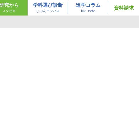
研究から
学科選び診断
進学コラム
資料請求
スタビキ
じぶんコンパス
biki-note