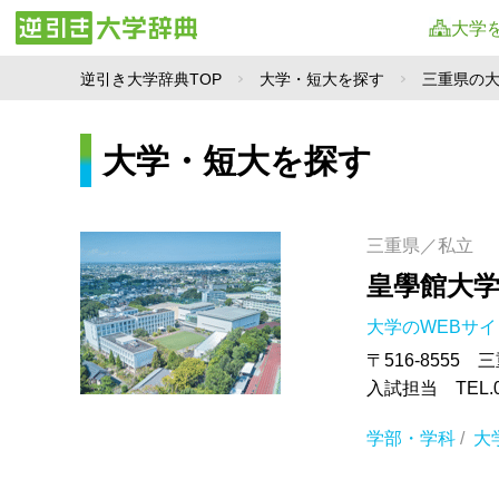
大学
逆引き大学辞典TOP
大学・短大を探す
三重県の
大学・短大を探す
三重県／私立
皇學館大
大学のWEBサ
〒516-8555
入試担当 TEL.0
学部・学科
/
大