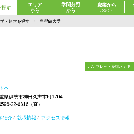
エリア
学問分野
職業から
を探す
から
から
JOB-BIKI
大学・短大を探す
皇學館大学
パンフレットを請求する
学
イトへ
 三重県伊勢市神田久志本町1704
596-22-6316（直）
学紹介
/
就職情報
/
アクセス情報