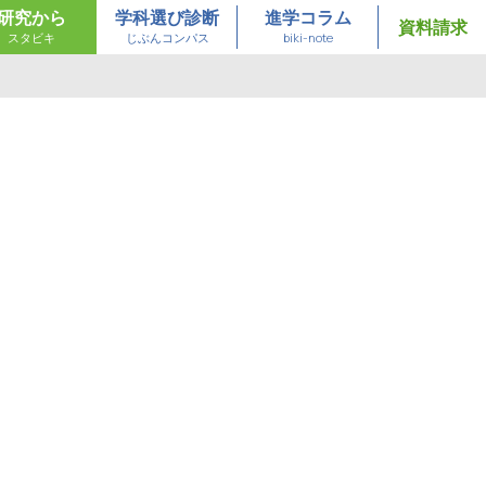
研究から
学科選び診断
進学コラム
資料請求
スタビキ
じぶんコンパス
biki-note