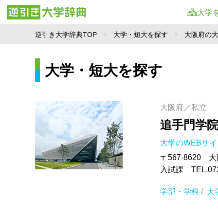
大学
逆引き大学辞典TOP
大学・短大を探す
大阪府の
大学・短大を探す
大阪府／私立
追手門学
大学のWEBサ
〒567-8620
入試課 TEL.072-
学部・学科
/
大