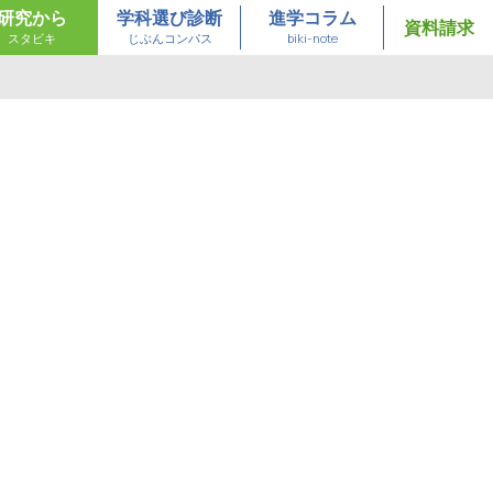
研究から
学科選び診断
進学コラム
資料請求
スタビキ
じぶんコンパス
biki-note