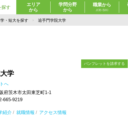
エリア
学問分野
職業から
を探す
から
から
JOB-BIKI
大学・短大を探す
追手門学院大学
パンフレットを請求する
院大学
イトへ
 大阪府茨木市太田東芝町1-1
665-9219
学紹介
/
就職情報
/
アクセス情報