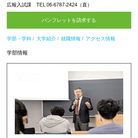
広報入試課 TEL 06-6787-2424（直）
パンフレットを請求する
学部・学科
/
大学紹介
/
就職情報
/
アクセス情報
学部情報