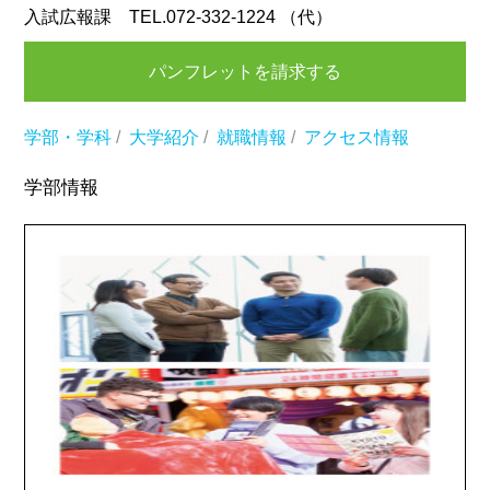
入試広報課 TEL.072-332-1224 （代）
パンフレットを請求する
学部・学科
/
大学紹介
/
就職情報
/
アクセス情報
学部情報