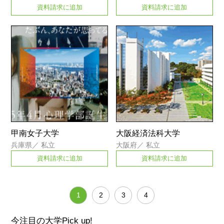
資料請求に追加
資料請求に追加
甲南女子大学
大阪経済法科大学
兵庫県
／
私立
大阪府
／
私立
資料請求に追加
資料請求に追加
1
2
3
4
今注目の大学
Pick up!