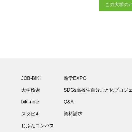
この大学の
JOB-BIKI
進学EXPO
大学検索
SDGs高校生自分ごと化プロジ
biki-note
Q&A
スタビキ
資料請求
じぶんコンパス