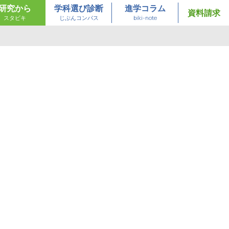
研究から
学科選び診断
進学コラム
資料請求
スタビキ
じぶんコンパス
biki-note