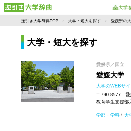
大学
逆引き大学辞典TOP
大学・短大を探す
愛媛県の
大学・短大を探す
愛媛県／国立
愛媛大学
大学のWEBサ
〒790-8577
教育学生支援部入試課
学部・学科
/
大