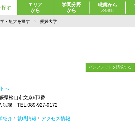
エリア
学問分野
職業から
を探す
から
から
JOB-BIKI
大学・短大を探す
愛媛大学
パンフレットを請求する
イトへ
 愛媛県松山市文京町3番
 TEL.089-927-9172
学紹介
/
就職情報
/
アクセス情報