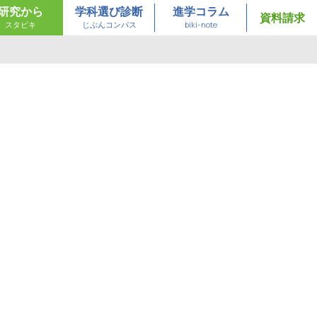
研究から
学科選び診断
進学コラム
資料請求
スタビキ
じぶんコンパス
biki-note