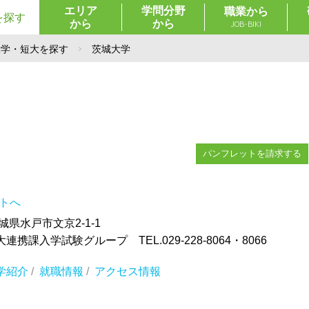
エリア
学問分野
職業から
を探す
から
から
JOB-BIKI
大学・短大を探す
茨城大学
パンフレットを請求する
イトへ
茨城県水戸市文京2-1-1
携課入学試験グループ TEL.029-228-8064・8066
学紹介
/
就職情報
/
アクセス情報