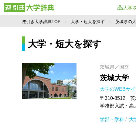
大学
逆引き大学辞典TOP
大学・短大を探す
茨城県の
大学・短大を探す
茨城県／国立
茨城大学
大学のWEBサ
〒310-8512 
学務部入試・高大連
学部・学科
/
大