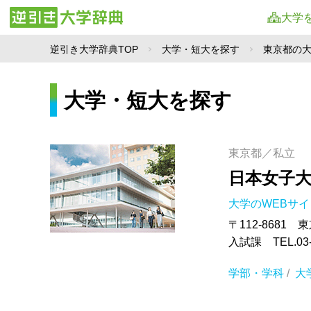
大学
逆引き大学辞典TOP
大学・短大を探す
東京都の
大学・短大を探す
東京都／私立
日本女子
大学のWEBサ
〒112-8681 
入試課 TEL.03-
学部・学科
/
大