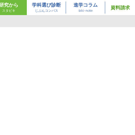
研究から
学科選び診断
進学コラム
資料請求
スタビキ
じぶんコンパス
biki-note