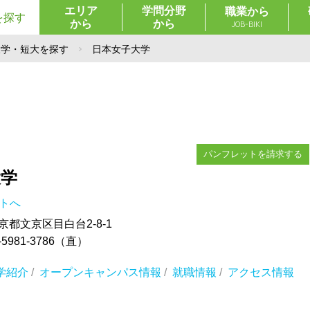
エリア
学問分野
職業から
を探す
から
から
JOB-BIKI
大学・短大を探す
日本女子大学
パンフレットを請求する
大学
イトへ
東京都文京区目白台2-8-1
5981-3786（直）
学紹介
/
オープンキャンパス情報
/
就職情報
/
アクセス情報