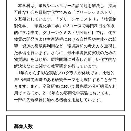
本学科は、環境やエネルギーの諸問題を解決し、持続
可能な社会を目指す化学である「グリーンケミストリ」
を基盤としています。「グリーンケミストリ」「物質創
製化学」「環境化学工学」の3コースで専門科目を体系
的に学ぶ中で、グリーンケミストリ関連科目では、化学
物質の開発および生産過程における自然界や生体への影
響、資源の循環再利用など、環境調和の考え方を重視し
た学習を行います。さらに、最小環境負荷実現のための
物質設計をはじめ、環境問題に対応した新しい化学的な
解決法などに関する教育研究を行っています。
1年次から多彩な実験プログラムが体験でき、比較的
早い段階で興味のある研究テーマを明確にすることがで
きます。また、卒業研究において最先端の分析機器が利
用できるほか、2・3年次の応用化学実験においても、
一部の先端機器に触れる機会を用意しています。
募集人数