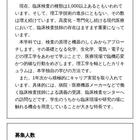
現在、臨床検査の種類は1,000以上あるともいわれて
います。そして、理工学技術の進歩にともない、その数
は増え続けています。高度化・専門化し続ける現代医療
において、臨床検査技師の存在はますます重要になって
います。
本学科では、検査の原理と機器のしくみからアプロー
チします。その基礎となる化学、生化学、電気・電子な
どの理工学をあわせて学ぶことで、医療現場で臨機応変
かつ的確な行動をめざします。理工学を軸としたカリキ
ュラムは、本学独自の学びの方法です。
また、1年次から積極的にキャリア実習を取り入れて
います。具体的には、病院・医療機器メーカーなどで働
く臨床検査技師による講義の受講、臨床検査センターへ
の訪問などです。学生のうちから臨床現場や研究の場に
触れる機会を用意していることが大きな特長です。
募集人数