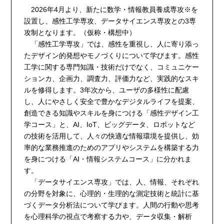
2026年4月より、新たに数学・情報教員養成専攻※を
設置し、感性工学専攻、データサイエンス専攻との3専
攻制となります。（仮称・構想中）
「感性工学専攻」では、感性を重視し、人に寄り添っ
たデザイン的発想やモノづくりについて学びます。感性
工学に関する専門知識・技術だけでなく、コミュニケー
ションカ、企画力、調査力、評価力など、実践的なスキ
ルを修得します。3年次から、ユーザの多様性に配慮
し、人にやさしく安全で豊かなデジタルライフを提案、
創造できる知識やスキルを身につける「感性デザイン工
学コース」と、AI、IoT、ビッグデータ、ロボットなど
の技術を活用して、人々の快適な情報環境を提供し、効
率的な業務推進のためのアプリやシステムを構築する力
を身につける「AI・情報システムコース」に分かれま
す。
「データサイエンス専攻」では、人、情報、それぞれ
の分野を対象に、心理的・生理的な測定技術と統計に基
づくデータ分析法について学びます。人間の行動や思考
を心理科学の視点で考察する力や、データ収集・解析