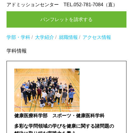
アドミッションセンター TEL.052-781-7084（直）
パンフレットを請求する
学部・学科
/
大学紹介
/
就職情報
/
アクセス情報
学科情報
健康医療科学部 スポーツ・健康医科学科
多彩な学問領域の学びを健康に関する諸問題の