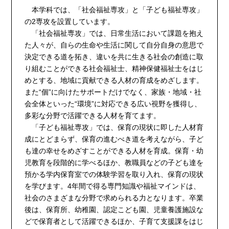
本学科では、「社会福祉専攻」と「子ども福祉専攻」
の2専攻を設置しています。
「社会福祉専攻」では、日常生活において課題を抱え
た人々が、自らの生命や生活に関して自分自身の意思で
決定できる道を拓き、違いを共に生きる社会の創造に取
り組むことができる社会福祉士、精神保健福祉士をはじ
めとする、地域に貢献できる人材の育成をめざします。
また“個”に向けたサポートだけでなく、家族・地域・社
会全体といった“環境”に対応できる広い視野を獲得し、
多彩な分野で活躍できる人材を育てます。
「子ども福祉専攻」では、保育の現状に即した人材育
成にとどまらず、保育の進むべき道を考えながら、子ど
も達の幸せをめざすことができる人材を育成。保育・幼
児教育を段階的に学べるほか、教職員などの子ども達を
預かる学内保育室での体験学習を取り入れ、保育の現状
を学びます。4年間で得る専門知識や福祉マインドは、
社会のさまざまな分野で求められる力となります。卒業
後は、保育所、幼稚園、認定こども園、児童養護施設な
どで保育者として活躍できるほか、子育て支援課をはじ